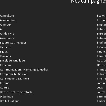
Nos campagnes d
Agriculture
Écolog
Alimentation
Économ
Animaux
Emploi
Art
Enfance
Art de vivre
Enseig
Assurances
Entrepr
Beauté, Cosmétiques
Étudia
Bien-être
Événe
Bijoux
Financ
Boissons
Format
Bricolage, Outillage
Gastro
Cadeaux
Hôtelle
Communication , Marketing et Médias
Immobi
Comptabilité, Gestion
Industr
Construction, Bâtiment
Interne
Cuisine
Jardin
Culture
Jeux
Danse, Théâtre, Spectacle
Jouets
Diététique
Littéra
Droit, Juridique
Loisirs 