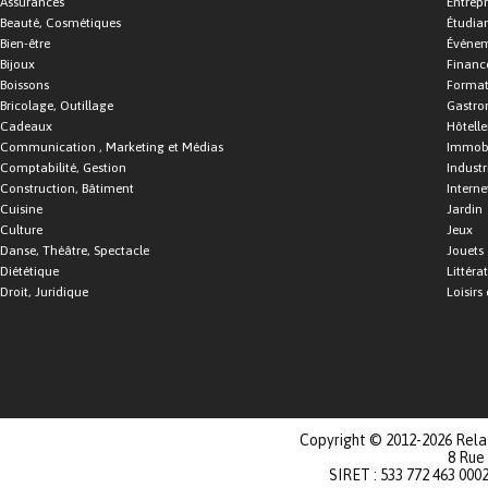
Assurances
Entrepr
Beauté, Cosmétiques
Étudia
Bien-être
Événe
Bijoux
Financ
Boissons
Format
Bricolage, Outillage
Gastro
Cadeaux
Hôtelle
Communication , Marketing et Médias
Immobi
Comptabilité, Gestion
Industr
Construction, Bâtiment
Interne
Cuisine
Jardin
Culture
Jeux
Danse, Théâtre, Spectacle
Jouets
Diététique
Littéra
Droit, Juridique
Loisirs 
Copyright © 2012-2026 Relat
8 Rue
SIRET : 533 772 463 000