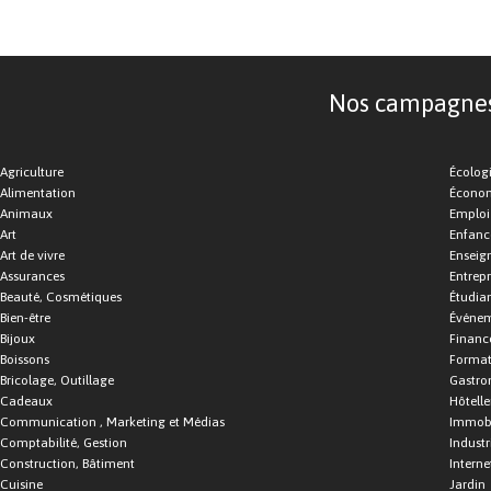
Nos campagnes d
Agriculture
Écolog
Alimentation
Économ
Animaux
Emploi
Art
Enfance
Art de vivre
Enseig
Assurances
Entrepr
Beauté, Cosmétiques
Étudia
Bien-être
Événe
Bijoux
Financ
Boissons
Format
Bricolage, Outillage
Gastro
Cadeaux
Hôtelle
Communication , Marketing et Médias
Immobi
Comptabilité, Gestion
Industr
Construction, Bâtiment
Interne
Cuisine
Jardin