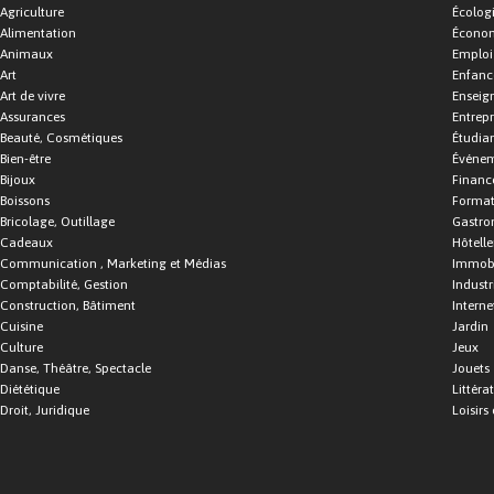
Agriculture
Écolog
Alimentation
Économ
Animaux
Emploi
Art
Enfance
Art de vivre
Enseig
Assurances
Entrepr
Beauté, Cosmétiques
Étudia
Bien-être
Événe
Bijoux
Financ
Boissons
Format
Bricolage, Outillage
Gastro
Cadeaux
Hôtelle
Communication , Marketing et Médias
Immobi
Comptabilité, Gestion
Industr
Construction, Bâtiment
Interne
Cuisine
Jardin
Culture
Jeux
Danse, Théâtre, Spectacle
Jouets
Diététique
Littéra
Droit, Juridique
Loisirs 