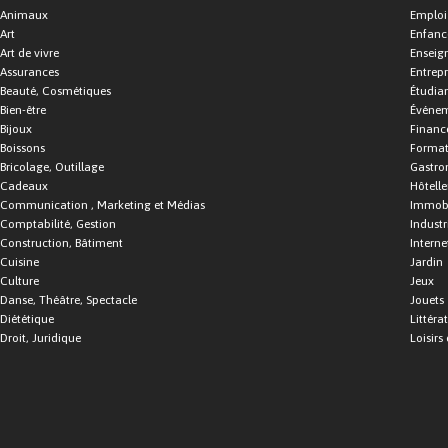
Animaux
Emploi
Art
Enfance
Art de vivre
Enseig
Assurances
Entrepr
Beauté, Cosmétiques
Étudia
Bien-être
Événe
Bijoux
Financ
Boissons
Format
Bricolage, Outillage
Gastro
Cadeaux
Hôtelle
Communication , Marketing et Médias
Immobi
Comptabilité, Gestion
Industr
Construction, Bâtiment
Interne
Cuisine
Jardin
Culture
Jeux
Danse, Théâtre, Spectacle
Jouets
Diététique
Littéra
Droit, Juridique
Loisirs 