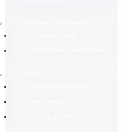
Les options aux campagnes RP
Le Dossier de Presse
La Formation aux Relations Presse
Nos autres services
Le Community Management
La Rédaction de Contenus
Mon studio graphique