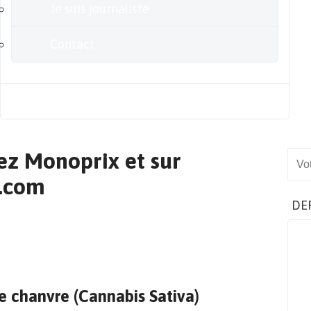
Je suis journaliste
Contact
Blog
ez Monoprix et sur
Sear
.com
DE
de chanvre (Cannabis Sativa)