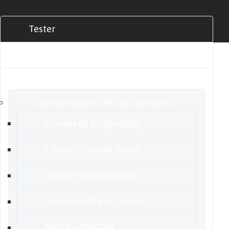
Tester
Commander
Nos offres
Les campagnes RP tout compris
Paroles de dirigeant(e)
L’Action Coup de Poing
L’Action internationale
Mon attachée de presse
MADP + DIRCOM