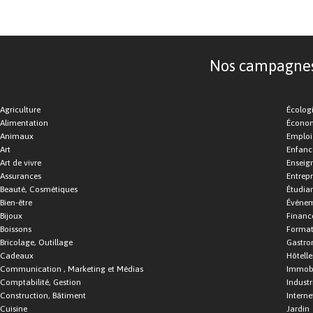
Nos campagnes d
Agriculture
Écolog
Alimentation
Économ
Animaux
Emploi
Art
Enfance
Art de vivre
Enseig
Assurances
Entrepr
Beauté, Cosmétiques
Étudia
Bien-être
Événe
Bijoux
Financ
Boissons
Format
Bricolage, Outillage
Gastro
Cadeaux
Hôtelle
Communication , Marketing et Médias
Immobi
Comptabilité, Gestion
Industr
Construction, Bâtiment
Interne
Cuisine
Jardin