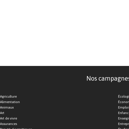
Nos campagnes d
Agriculture
Écolog
Alimentation
Économ
Animaux
Emploi
Art
Enfance
Art de vivre
Enseig
Assurances
Entrepr