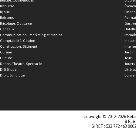
Beauté, Cosmétiques
Étudia
Bien-être
Événe
Bijoux
Financ
Boissons
Format
Bricolage, Outillage
Gastro
Cadeaux
Hôtelle
Communication , Marketing et Médias
Immobi
Comptabilité, Gestion
Industr
Construction, Bâtiment
Interne
Cuisine
Jardin
Culture
Jeux
Danse, Théâtre, Spectacle
Jouets
Diététique
Littéra
Droit, Juridique
Loisirs 
Copyright © 2012-2026 Relat
8 Rue
SIRET : 533 772 463 000