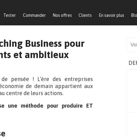
Tester
Commander
Nos offres
Clients
En savoir plus
Bl
aching Business pour
Sear
nts et ambitieux
DE
 de pensée ! L’ère des entreprises
 l’économie de demain appartient aux
au centre de leurs actions.
e une méthode pour produire ET
se