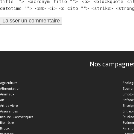
title=""> <acronym title=""> <b> <blockquote ci
datetime=""> <em> <i> <q cite=""> <strike> <stron
Nos campagnes d
Agriculture
Écolog
Alimentation
Économ
Animaux
Emploi
Art
Enfance
Art de vivre
Enseig
Assurances
Entrepr
Beauté, Cosmétiques
Étudia
Bien-être
Événe
Bijoux
Financ