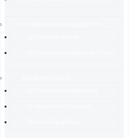
Les options aux campagnes RP
Le Dossier de Presse
La Formation aux Relations Presse
Nos autres services
Le Community Management
La Rédaction de Contenus
Mon studio graphique