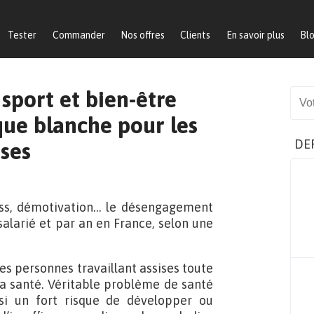
Tester
Commander
Nos offres
Clients
En savoir plus
Bl
sport et bien-être
Sear
que blanche pour les
DE
ises
ess, démotivation… le désengagement
salarié et par an en France, selon une
es personnes travaillant assises toute
la santé. Véritable problème de santé
nsi un fort risque de développer ou