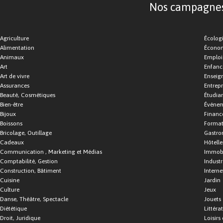
Nos campagnes d
Agriculture
Écolog
Alimentation
Économ
Animaux
Emploi
Art
Enfance
Art de vivre
Enseig
Assurances
Entrepr
Beauté, Cosmétiques
Étudia
Bien-être
Événe
Bijoux
Financ
Boissons
Format
Bricolage, Outillage
Gastro
Cadeaux
Hôtelle
Communication , Marketing et Médias
Immobi
Comptabilité, Gestion
Industr
Construction, Bâtiment
Interne
Cuisine
Jardin
Culture
Jeux
Danse, Théâtre, Spectacle
Jouets
Diététique
Littéra
Droit, Juridique
Loisirs 