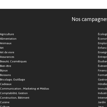
Nos campagnes d
Agriculture
Écolog
Alimentation
Économ
Animaux
Emploi
Art
Enfance
Art de vivre
Enseig
Assurances
Entrepr
Beauté, Cosmétiques
Étudia
Bien-être
Événe
Bijoux
Financ
Boissons
Format
Bricolage, Outillage
Gastro
Cadeaux
Hôtelle
Communication , Marketing et Médias
Immobi
Comptabilité, Gestion
Industr
Construction, Bâtiment
Interne
Cuisine
Jardin
Culture
Jeux