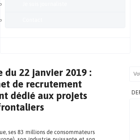
Je suis journaliste
Contact
Blog
 du 22 janvier 2019 :
Sear
net de recrutement
DE
t dédié aux projets
rontaliers
ue, ses 83 millions de consommateurs
urope), son industrie puissante et son