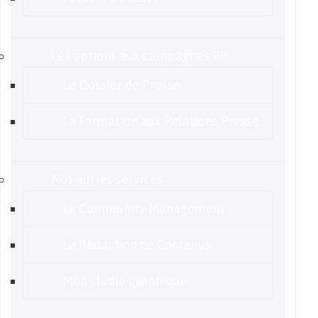
Les options aux campagnes RP
Le Dossier de Presse
La Formation aux Relations Presse
Nos autres services
Le Community Management
La Rédaction de Contenus
Mon studio graphique