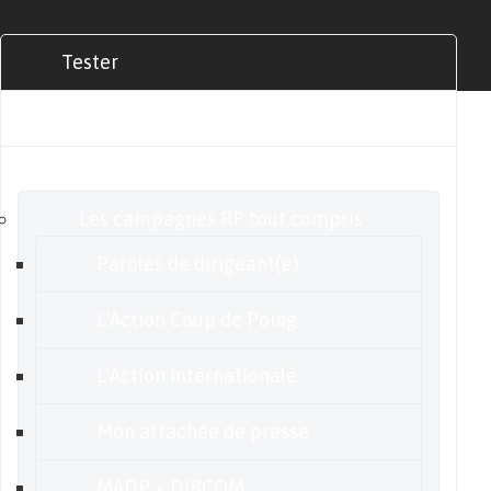
Tester
Commander
Nos offres
Les campagnes RP tout compris
Paroles de dirigeant(e)
L’Action Coup de Poing
L’Action internationale
Mon attachée de presse
MADP + DIRCOM