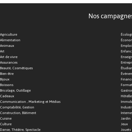
Nos campagnes d
Agriculture
Écolog
Alimentation
Économ
Animaux
Emploi
Art
Enfance
Art de vivre
Enseig
Assurances
Entrepr
Beauté, Cosmétiques
Étudia
Bien-être
Événe
Bijoux
Financ
Boissons
Format
Bricolage, Outillage
Gastro
Cadeaux
Hôtelle
Communication , Marketing et Médias
Immobi
Comptabilité, Gestion
Industr
Construction, Bâtiment
Interne
Cuisine
Jardin
Culture
Jeux
Danse, Théâtre, Spectacle
Jouets