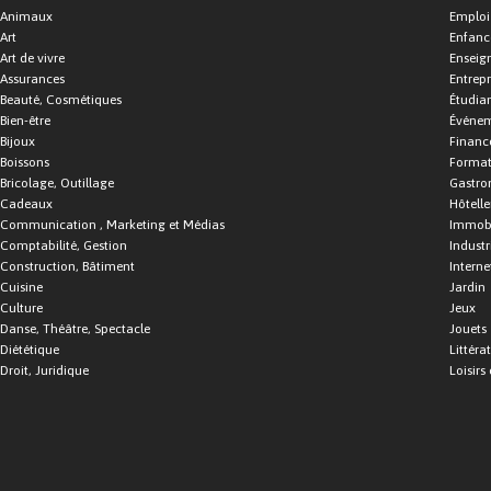
Animaux
Emploi
Art
Enfance
Art de vivre
Enseig
Assurances
Entrepr
Beauté, Cosmétiques
Étudia
Bien-être
Événe
Bijoux
Financ
Boissons
Format
Bricolage, Outillage
Gastro
Cadeaux
Hôtelle
Communication , Marketing et Médias
Immobi
Comptabilité, Gestion
Industr
Construction, Bâtiment
Interne
Cuisine
Jardin
Culture
Jeux
Danse, Théâtre, Spectacle
Jouets
Diététique
Littéra
Droit, Juridique
Loisirs 