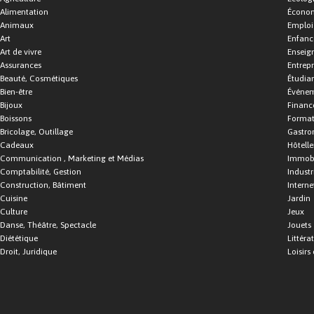
Alimentation
Économ
Animaux
Emploi
Art
Enfance
Art de vivre
Enseig
Assurances
Entrepr
Beauté, Cosmétiques
Étudia
Bien-être
Événe
Bijoux
Financ
Boissons
Format
Bricolage, Outillage
Gastro
Cadeaux
Hôtelle
Communication , Marketing et Médias
Immobi
Comptabilité, Gestion
Industr
Construction, Bâtiment
Interne
Cuisine
Jardin
Culture
Jeux
Danse, Théâtre, Spectacle
Jouets
Diététique
Littéra
Droit, Juridique
Loisirs 