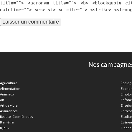
title=""> <acronym title=""> <b> <blockquote ci
datetime=""> <em> <i> <q cite=""> <strike> <stron
Nos campagnes d
Agriculture
Écolog
Alimentation
Économ
Animaux
Emploi
Art
Enfance
Art de vivre
Enseig
Assurances
Entrepr
Beauté, Cosmétiques
Étudia
Bien-être
Événe
Bijoux
Financ