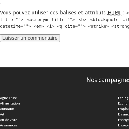
Vous pouvez utiliser ces balises et attributs
HTML
:
<
title=""> <acronym title=""> <b> <blockquote ci
datetime=""> <em> <i> <q cite=""> <strike> <stron
Nos campagnes d
Agriculture
Écolog
Alimentation
Économ
Animaux
Emploi
Art
Enfance
Art de vivre
Enseig
Assurances
Entrepr