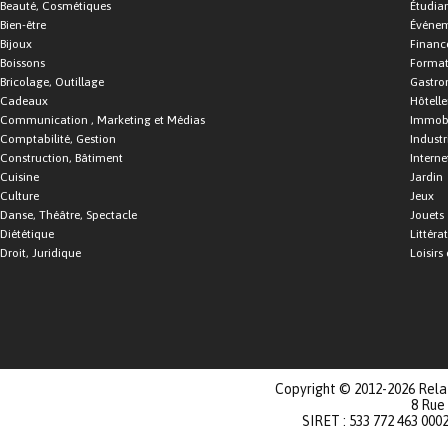
Beauté, Cosmétiques
Étudia
Bien-être
Événe
Bijoux
Financ
Boissons
Format
Bricolage, Outillage
Gastro
Cadeaux
Hôtelle
Communication , Marketing et Médias
Immobi
Comptabilité, Gestion
Industr
Construction, Bâtiment
Interne
Cuisine
Jardin
Culture
Jeux
Danse, Théâtre, Spectacle
Jouets
Diététique
Littéra
Droit, Juridique
Loisirs 
Copyright © 2012-2026 Relat
8 Rue
SIRET : 533 772 463 000