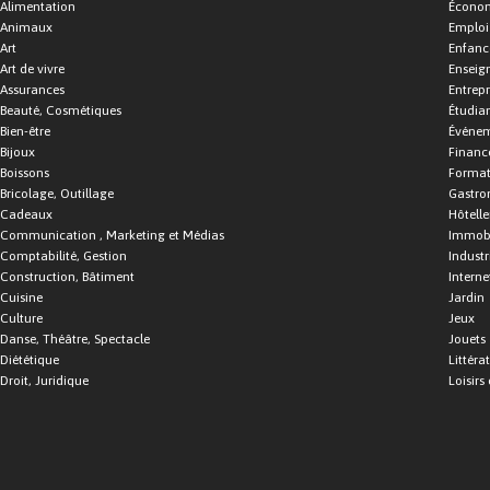
Alimentation
Économ
Animaux
Emploi
Art
Enfance
Art de vivre
Enseig
Assurances
Entrepr
Beauté, Cosmétiques
Étudia
Bien-être
Événe
Bijoux
Financ
Boissons
Format
Bricolage, Outillage
Gastro
Cadeaux
Hôtelle
Communication , Marketing et Médias
Immobi
Comptabilité, Gestion
Industr
Construction, Bâtiment
Interne
Cuisine
Jardin
Culture
Jeux
Danse, Théâtre, Spectacle
Jouets
Diététique
Littéra
Droit, Juridique
Loisirs 