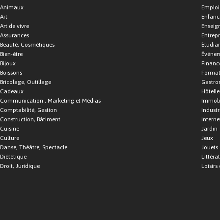
Animaux
Emploi
Art
Enfance
Art de vivre
Enseig
Assurances
Entrepr
Beauté, Cosmétiques
Étudia
Bien-être
Événe
Bijoux
Financ
Boissons
Format
Bricolage, Outillage
Gastro
Cadeaux
Hôtelle
Communication , Marketing et Médias
Immobi
Comptabilité, Gestion
Industr
Construction, Bâtiment
Interne
Cuisine
Jardin
Culture
Jeux
Danse, Théâtre, Spectacle
Jouets
Diététique
Littéra
Droit, Juridique
Loisirs 