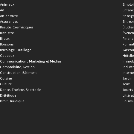
Animaux
Emploi
Art
Enfance
Art de vivre
Enseig
Assurances
Entrepr
Beauté, Cosmétiques
Étudia
Bien-être
Événe
Bijoux
Financ
Boissons
Format
Bricolage, Outillage
Gastro
Cadeaux
Hôtelle
Communication , Marketing et Médias
Immobi
Comptabilité, Gestion
Industr
Construction, Bâtiment
Interne
Cuisine
Jardin
Culture
Jeux
Danse, Théâtre, Spectacle
Jouets
Diététique
Littéra
Droit, Juridique
Loisirs 