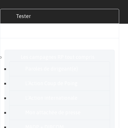
Tester
Commander
Nos offres
Les campagnes RP tout compris
Paroles de dirigeant(e)
L’Action Coup de Poing
L’Action internationale
Mon attachée de presse
MADP + DIRCOM