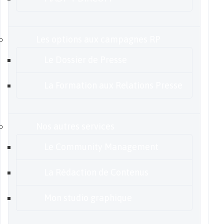
Les options aux campagnes RP
Le Dossier de Presse
La Formation aux Relations Presse
Nos autres services
Le Community Management
La Rédaction de Contenus
Mon studio graphique