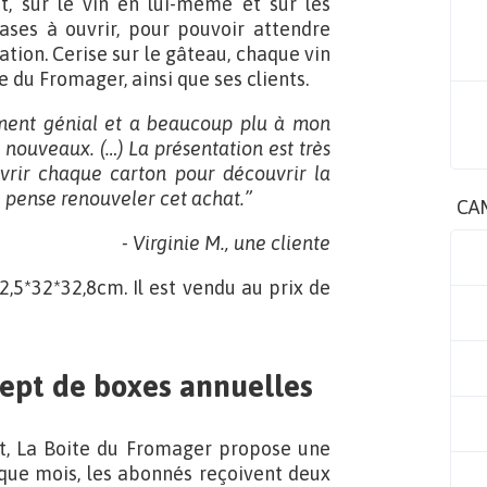
it, sur le vin en lui-même et sur les
cases à ouvrir, pour pouvoir attendre
ion. Cerise sur le gâteau, chaque vin
e du Fromager, ainsi que ses clients.
lement génial et a beaucoup plu à mon
 nouveaux. (…) La présentation est très
ouvrir chaque carton pour découvrir la
je pense renouveler cet achat.”
CA
- Virginie M., une cliente
2,5*32*32,8cm. Il est vendu au prix de
cept de boxes annuelles
nt, La Boite du Fromager propose une
que mois, les abonnés reçoivent deux