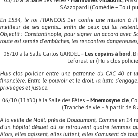
05/10 à la Salle des Fêtes -
Harmonies Villaudric
, Miss
S.Azzopardi (Comédie – Tout pu
En 1534, le roi FRANCOIS 1er confie une mission à Fl
meilleur de ses agents… enfin de ceux qui lui restent…
Objectif : Constantinople, pour signer un accord avec S
route est semée d’embûches, les rencontres dangereuses
06/10 à la Salle Carlos GARDEL –
Les copains à bord
, 
Leforestier (Huis clos policie
Huis clos policier entre une patronne du CAC 40 et u
financière. Entre le pouvoir et le droit, la lutte s’engag
privilèges et justice.
06/10 (11h30) à la Salle des Fêtes –
Mnemosyne cie
, C
(Tranche de vie – à partir de 8
A la veille de Noël, près de Douaumont, Comme en 14 n
d’un hôpital désuet où se retrouvent quatre femmes q
Alors, elles agissent, elles luttent, elles s’amusent de tou