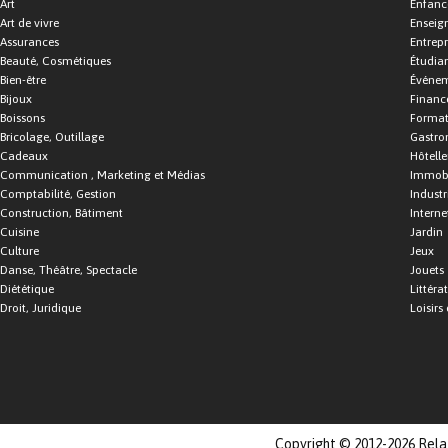
Art
Enfance
Art de vivre
Enseig
Assurances
Entrepr
Beauté, Cosmétiques
Étudia
Bien-être
Événe
Bijoux
Financ
Boissons
Format
Bricolage, Outillage
Gastro
Cadeaux
Hôtelle
Communication , Marketing et Médias
Immobi
Comptabilité, Gestion
Industr
Construction, Bâtiment
Interne
Cuisine
Jardin
Culture
Jeux
Danse, Théâtre, Spectacle
Jouets
Diététique
Littéra
Droit, Juridique
Loisirs 
Copyright © 2012-2026 Relat