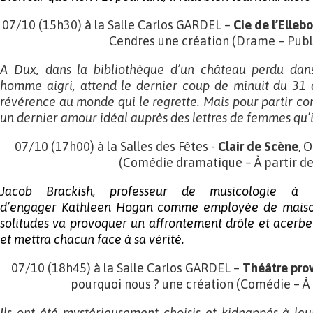
07/10 (15h30) à la Salle Carlos GARDEL –
Cie de l’Elleb
Cendres une création (Drame – Publ
A Dux, dans la bibliothèque d’un château perdu dans 
homme aigri, attend le dernier coup de minuit du 31 
révérence au monde qui le regrette. Mais pour partir com
un dernier amour idéal auprès des lettres de femmes qu’il
07/10 (17h00) à la Salles des Fêtes -
Clair de Scène
, 
(Comédie dramatique – À partir de
Jacob
Brackish, professeur de musicologie à l
d’engager
Kathleen Hogan comme employée de mais
solitudes va provoquer un affrontement
drôle et acerbe
et mettra chacun face à sa v
érité.
07/10 (18h45) à la Salle Carlos GARDEL –
Théâtre prov
pourquoi nous ? une création (Comédie – À 
Ils ont été mystérieusement choisis et kidnappés à leur