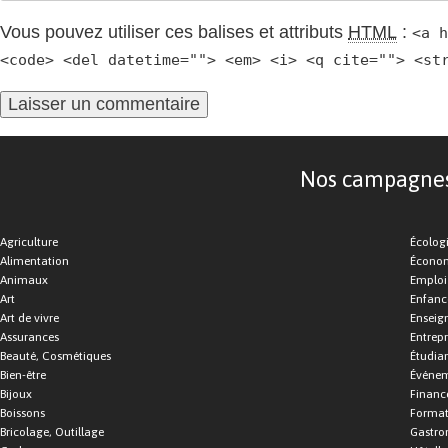
Vous pouvez utiliser ces balises et attributs
HTML
:
<a h
<code> <del datetime=""> <em> <i> <q cite=""> <st
Nos campagnes d
Agriculture
Écolog
Alimentation
Économ
Animaux
Emploi
Art
Enfance
Art de vivre
Enseig
Assurances
Entrepr
Beauté, Cosmétiques
Étudia
Bien-être
Événe
Bijoux
Financ
Boissons
Format
Bricolage, Outillage
Gastro