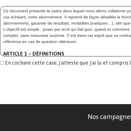
Ce document présente le cadre dans lequel nous allons collaborer po
cas échéant, votre abonnement. Il reprend de façon détaillée le fo
abonnements, garantie de résultats, modalités pratiques…), afin que t
L’objectif est simple : poser par écrit qui fait quoi, quand et commen
compter, sans mauvaise surprise. C’est dans cet esprit que ce contr
référence en cas de question ultérieure.
ARTICLE 1 – DÉFINITIONS
En cochant cette case, j'atteste que j'ai lu et compris
Aux fins du présent contrat, on entend par :
« Campagne »
:
Action de relations presse/relations publiques menée par EDISS
notamment : la préparation éditoriale, la rédaction et/ou l’ajus
email presse…), l’envoi initial aux journalistes/cibles médias, les
que le suivi et le reporting associés.
Sauf mention contraire,
la durée standard d’une campagne es
lancement définie conjointement avec le Client. Selon les nécessi
néanmoins être amenée à durer plus ou moins longtemps.
Nos campagnes d
« Cycle d’engagement de 2 mois »
:
Période minimale d’engagement liée à deux campagnes.