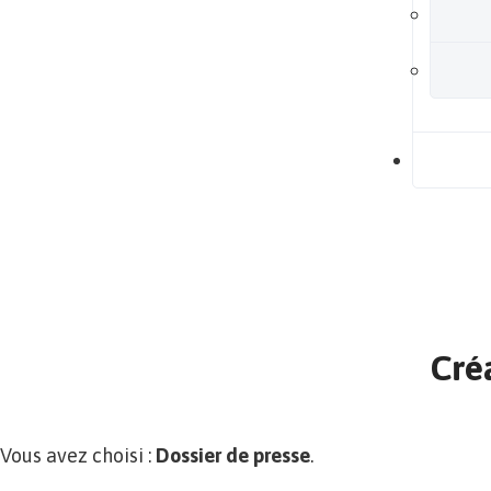
B
Garanties de
résultats
+ Investissement sécurisé
Démarrage
dans la minute
Cré
Vous avez choisi :
Dossier de presse
.