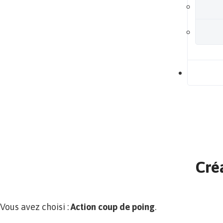
B
Garanties de
résultats
+ Investissement sécurisé
Démarrage
dans la minute
Cré
Vous avez choisi :
Action coup de poing
.