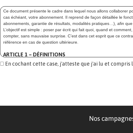
Ce document présente le cadre dans lequel nous allons collaborer po
cas échéant, votre abonnement. Il reprend de façon détaillée le fo
abonnements, garantie de résultats, modalités pratiques…), afin que t
L’objectif est simple : poser par écrit qui fait quoi, quand et commen
compter, sans mauvaise surprise. C’est dans cet esprit que ce contr
référence en cas de question ultérieure.
ARTICLE 1 – DÉFINITIONS
En cochant cette case, j'atteste que j'ai lu et compris
Aux fins du présent contrat, on entend par :
« Campagne »
:
Action de relations presse/relations publiques menée par EDISS
notamment : la préparation éditoriale, la rédaction et/ou l’ajus
email presse…), l’envoi initial aux journalistes/cibles médias, les
que le suivi et le reporting associés.
Sauf mention contraire,
la durée standard d’une campagne es
lancement définie conjointement avec le Client. Selon les nécessi
néanmoins être amenée à durer plus ou moins longtemps.
Nos campagnes d
« Cycle d’engagement de 2 mois »
:
Période minimale d’engagement liée à deux campagnes.